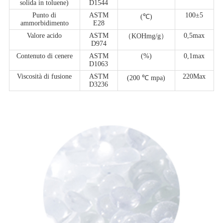
solida in toluene)
D1544
Punto di
ASTM
100±5
(℃)
ammorbidimento
E28
Valore acido
ASTM
0,5max
（KOHmg/g）
D974
Contenuto di cenere
ASTM
(%)
0,1max
D1063
Viscosità di fusione
ASTM
220Max
(200 ℃ mpa)
D3236