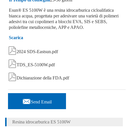
Esun® ES 5100W è una resina idrocarburica cicloalifatica
bianca acqua, progettata per adesivare una varietà di polimeri
adesivi tra cui copolimeri a blocchi EVA, SIS e SEBS,
poliolefine metalloceniche, APP e APAO.
Scarica

2024 SDS-Eastsun.pdf

TDS_ES-5100W.pdf

Dichiarazione della FDA.pdf

Send Email
Resina idrocarburica ES 5100W