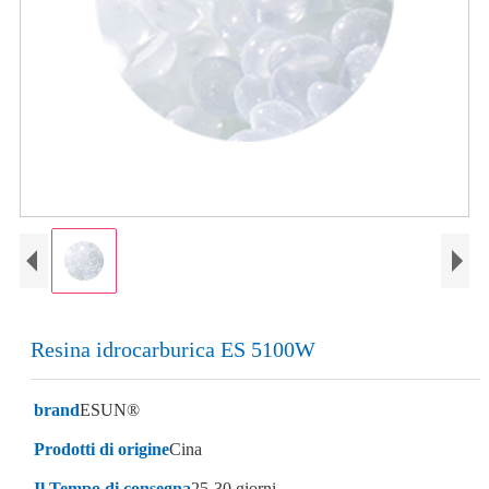
Resina idrocarburica ES 5100W
brand
ESUN®
Prodotti di origine
Cina
Il Tempo di consegna
25-30 giorni