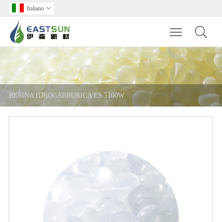
Italiano

Toggle main m
RESINA IDROCARBURICA ES 5100W